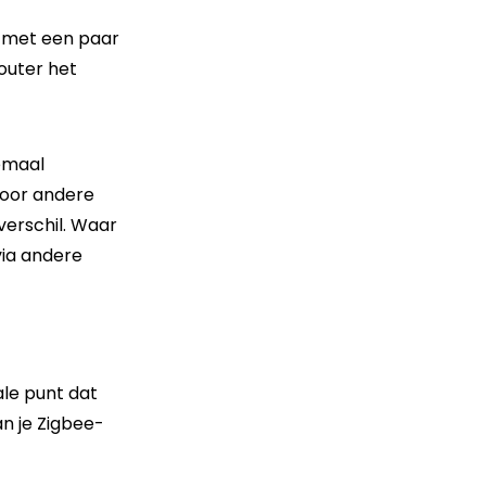
a met een paar
router het
emaal
 voor andere
verschil. Waar
via andere
ale punt dat
an je Zigbee-