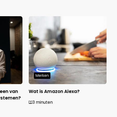
Merken
 een van
Wat is Amazon Alexa?
W
systemen?
3 minuten