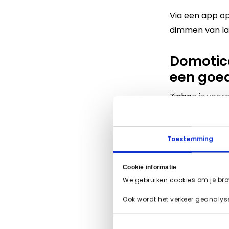
Via een app op
dimmen van
l
Domotic
een goe
Zigbee is voor
gebruiken. Heb
dan zit je met
Hierdoor kunn
Toestemming
zou kunnen zo
alternatief.
Cookie informatie
We gebruiken cookies om je bro
Wil je een do
Ook wordt het verkeer geanalysee
dan
contact
me
helpen je bij 