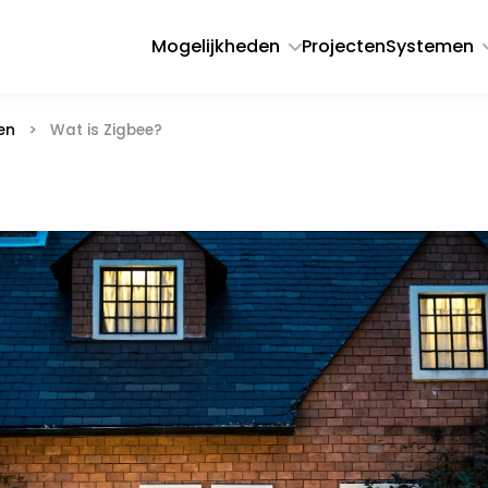
Mogelijkheden
Projecten
Systemen
en
>
Wat is Zigbee?