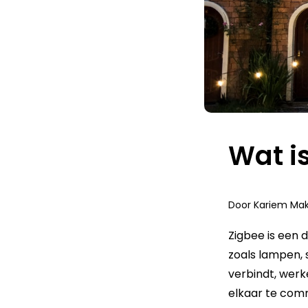
Wat i
Door
Kariem Mak
Zigbee is een 
zoals lampen, 
verbindt, werk
elkaar te
comm