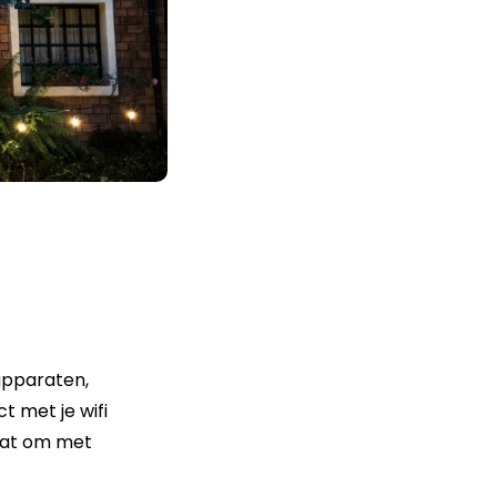
apparaten,
t met je wifi
taat om met