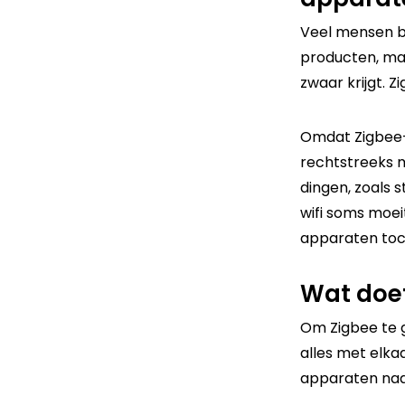
Veel mensen b
producten, maa
zwaar krijgt. 
Omdat Zigbee-
rechtstreeks m
dingen, zoals 
wifi soms moei
apparaten to
Wat doet
Om Zigbee te g
alles met elka
apparaten naar