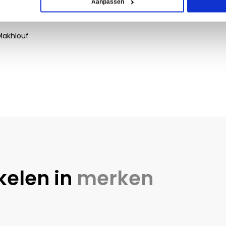
Aanpassen
Makhlouf
kelen in
merken