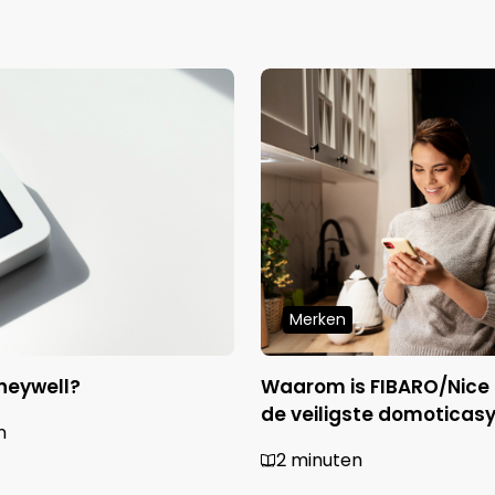
Merken
neywell?
Waarom is FIBARO/Nice
de veiligste domotica
n
2 minuten