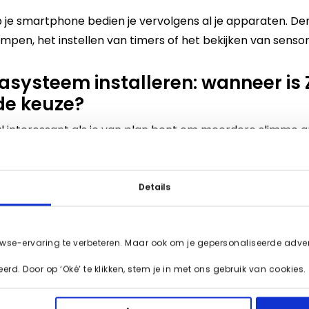
 je smartphone bedien je vervolgens al je apparaten. De
ampen
, het instellen van timers of het bekijken van sens
asysteem installeren
: wanneer is
de keuze?
al interessant als je van plan bent om meerdere slimme 
 je nu al last van een traag netwerk of wil je voorkomen d
 Zigbee goed. Wel werkt Zigbee op dezelfde band als je wi
en de twee elkaar gaan storen, wat voor een trager do
Details
rgen. Daarom raden onze specialisten meestal Z-Wave a
wse-ervaring te verbeteren. Maar ook om je gepersonaliseerde advert
moticasysteem installeren of jouw bestaande systeem ui
rd. Door op ‘Oké’ te klikken, stem je in met ons gebruik van cookies.
t ons op. Onze specialisten vertellen je graag meer ove
het kiezen van de juiste apparaten voor jouw smart home.