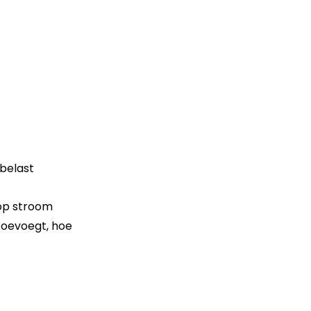
 belast
 op stroom
toevoegt, hoe