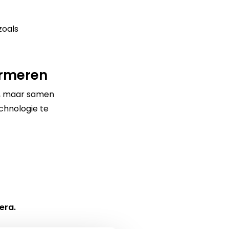
zoals
ormeren
n, maar samen
chnologie te
era.