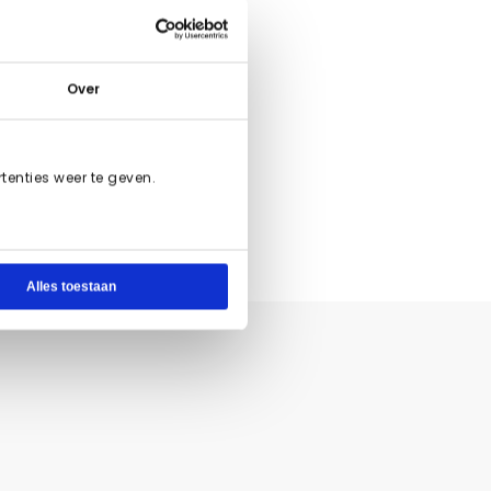
eem contact
Over
enties weer te geven.
Alles toestaan