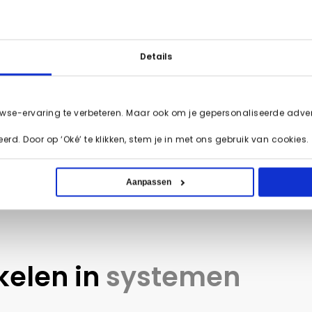
hoe je domotica met je CRM-systeem kunt combineren?
N
r persoonlijk advies.
Details
Makhlouf
wse-ervaring te verbeteren. Maar ook om je gepersonaliseerde advert
rd. Door op ‘Oké’ te klikken, stem je in met ons gebruik van cookies.
Aanpassen
kelen in
systemen