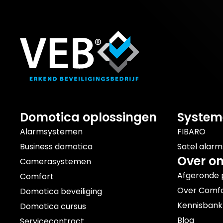
Domotica oplossingen
System
Alarmsystemen
FIBARO
Business domotica
Satel alar
Over o
Camerasystemen
Afgeronde 
Comfort
Over Comfo
Domotica beveiliging
Kennisbank
Domotica cursus
Blog
Servicecontract