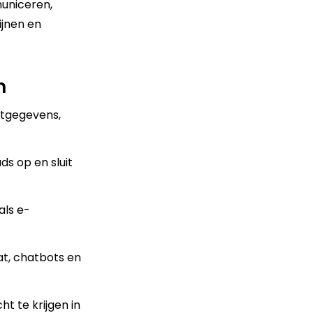
municeren,
ijnen en
m
ctgegevens,
ds op en sluit
als e-
at, chatbots en
t te krijgen in