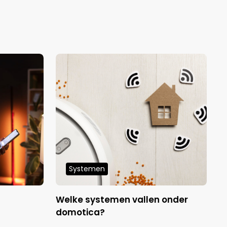
Systemen
Welke systemen vallen onder
W
domotica?
d
r