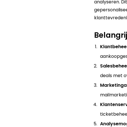
analyseren. Di
gepersonalise
klanttevredenh
Belangri
Klantbehee
aankoopges
Salesbehee
deals met ov
Marketinga
mailmarketi
Klantenserv
ticketbehee
Analysemog