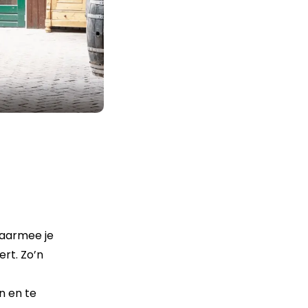
aarmee je
ert. Zo’n
n en te