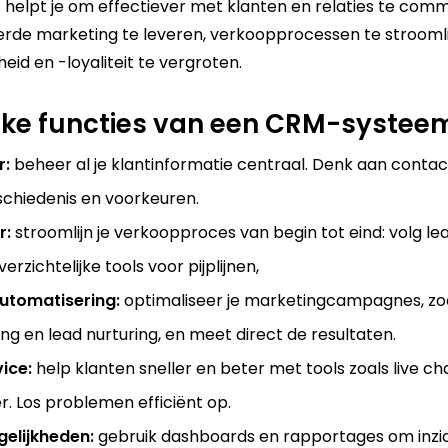
t helpt je om effectiever met klanten en relaties te com
erde marketing te leveren, verkoopprocessen te strooml
eid en -loyaliteit te vergroten.
jke functies van een CRM-systee
r:
beheer al je klantinformatie centraal. Denk aan conta
chiedenis en voorkeuren.
r:
stroomlijn je verkoopproces van begin tot eind: volg lea
erzichtelijke tools voor pijplijnen,
utomatisering:
optimaliseer je marketingcampagnes, zo
ng en lead nurturing, en meet direct de resultaten.
ice:
help klanten sneller en beter met tools zoals live ch
r. Los problemen efficiënt op.
elijkheden:
gebruik dashboards en rapportages om inzich