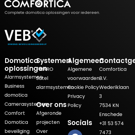
Complete domotica oplossingen voor iedereen.
Domotica
Systemen
Algemeen
Contactg
oplossingen
FIBARO
Algemene
Comfortica
Alarmsystemen
Satel
voorwaarden
B.V.
Business
alarmsystemen
Cookie Policy
Wederiklaan
domotica
Privacy
3
Over ons
Camerasystemen
Policy
7534 KN
Comfort
Afgeronde
Enschede
Socials
Domotica
projecten
+31 53 574
beveiliging
Over
7473