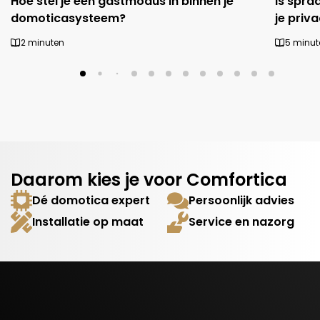
Hoe stel je een gastmodus in binnen je
Is spra
domoticasysteem?
je priv
2 minuten
5 minut
Daarom kies je voor Comfortica
Dé domotica expert
Persoonlijk advies
Installatie op maat
Service en nazorg